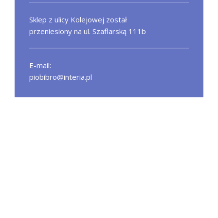
Sklep z ulicy Kolejowej został
przeniesiony na ul. Szaflarską 111b
E-mail:
piobibro@interia.pl