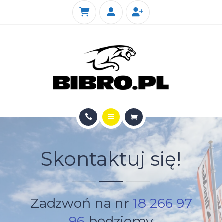
KIOTI
SERWIS
FOTOGALERIA SKLEPU
KONTAKT
STRONA GŁÓWNA
Skontaktuj się!
SKLEP INTERNETOWY
KIOTI
Zadzwoń na nr
18 266 97
SERWIS
96
będziemy