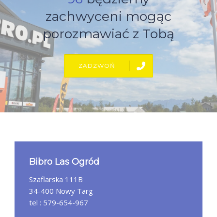
FOTOGALERIA SKLEPU
zachwyceni mogąc
KONTAKT
porozmawiać z Tobą
ZADZWOŃ
Bibro Las Ogród
Szaflarska 111B
34-400 Nowy Targ
tel : 579-654-967