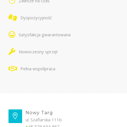
Zawsze na czas
Dyspozycyjność
Satysfakcja gwarantowana
Nowoczesny sprzęt
Pełna współpraca
Nowy Targ
ul. Szaflarska 111b
+48 579 654 967