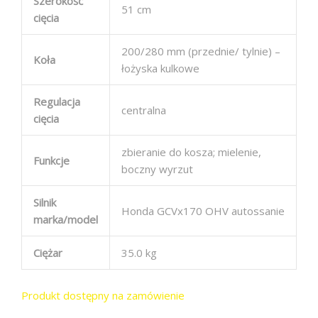
Szerokość
51 cm
cięcia
200/280 mm (przednie/ tylnie) –
Koła
łożyska kulkowe
Regulacja
centralna
cięcia
zbieranie do kosza; mielenie,
Funkcje
boczny wyrzut
Silnik
Honda GCVx170 OHV autossanie
marka/model
Ciężar
35.0 kg
Produkt dostępny na zamówienie