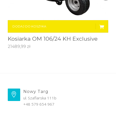
DODAJ DO KOSZYKA
Kosiarka OM 106/24 KH Exclusive
21489,99
zł
Nowy Targ
ul. Szaflarska 111b
+48 579 654 967