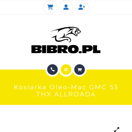
KIOTI
SERWIS
FOTOGALERIA SKLEPU
KONTAKT
STRONA GŁÓWNA
Kosiarka Oleo-Mac GMC 53
SKLEP INTERNETOWY
THX ALLROAD4
KIOTI
SERWIS