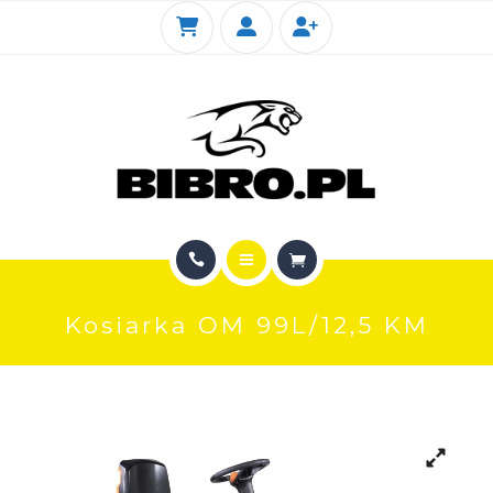
KIOTI
SERWIS
FOTOGALERIA SKLEPU
KONTAKT
STRONA GŁÓWNA
Kosiarka OM 99L/12,5 KM
SKLEP INTERNETOWY
KIOTI
SERWIS