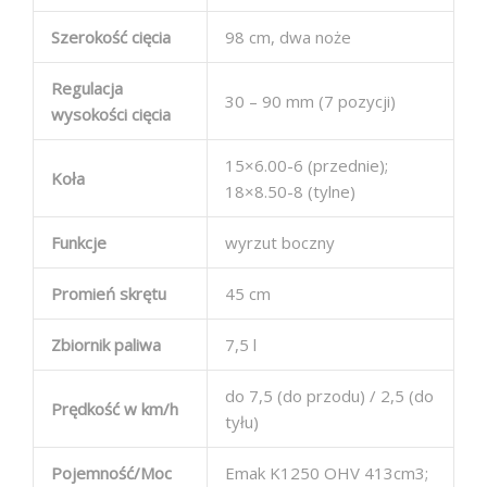
Szerokość cięcia
98 cm, dwa noże
Regulacja
30 – 90 mm (7 pozycji)
wysokości cięcia
15×6.00-6 (przednie);
Koła
18×8.50-8 (tylne)
Funkcje
wyrzut boczny
Promień skrętu
45 cm
Zbiornik paliwa
7,5 l
do 7,5 (do przodu) / 2,5 (do
Prędkość w km/h
tyłu)
Pojemność/Moc
Emak K1250 OHV 413cm3;