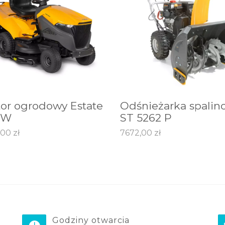
tor ogrodowy Estate
Odśnieżarka spalin
J DO KOSZYKA
DODAJ DO KOSZYKA
 W
ST 5262 P
,00
zł
7672,00
zł
Godziny otwarcia