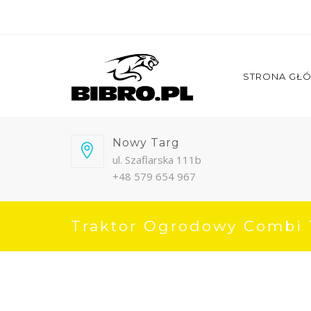
STRONA GŁ
Nowy Targ
ul. Szaflarska 111b
+48 579 654 967
Traktor Ogrodowy Combi 