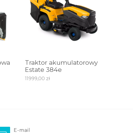
owa
Traktor akumulatorowy
DODAJ DO KOSZYKA
Estate 384e
11999,00
zł
E-mail