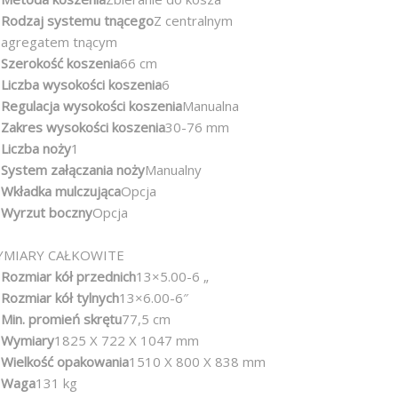
Rodzaj systemu tnącego
Z centralnym
agregatem tnącym
Szerokość koszenia
66 cm
Liczba wysokości koszenia
6
Regulacja wysokości koszenia
Manualna
Zakres wysokości koszenia
30-76 mm
Liczba noży
1
System załączania noży
Manualny
Wkładka mulczująca
Opcja
Wyrzut boczny
Opcja
MIARY CAŁKOWITE
Rozmiar kół przednich
13×5.00-6 „
Rozmiar kół tylnych
13×6.00-6″
Min. promień skrętu
77,5 cm
Wymiary
1825 X 722 X 1047 mm
Wielkość opakowania
1510 X 800 X 838 mm
Waga
131 kg