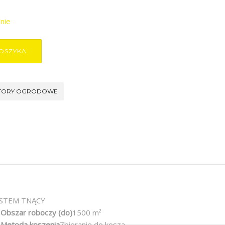
nie
OSZYKA
TORY OGRODOWE
STEM TNĄCY
Obszar roboczy (do)
1500 m²
Metoda koszenia
Zbieranie do kosza