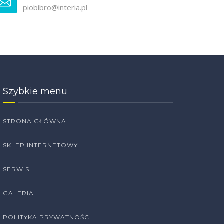
piobibro@interia.pl
Szybkie menu
STRONA GŁÓWNA
SKLEP INTERNETOWY
SERWIS
GALERIA
POLITYKA PRYWATNOŚCI