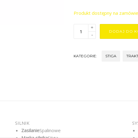
Produkt dostępny na zamówie
+
DODAJ DO K
-
KATEGORIE:
STIGA
TRAK
SILNIK
SY
Zasilanie
Spalinowe
Marka silnika
Stiga