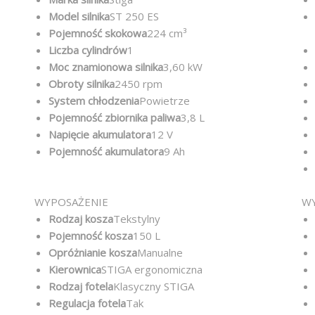
Model silnika
ST 250 ES
Pojemność skokowa
224 cm³
Liczba cylindrów
1
Moc znamionowa silnika
3,60 kW
Obroty silnika
2450 rpm
System chłodzenia
Powietrze
Pojemność zbiornika paliwa
3,8 L
Napięcie akumulatora
12 V
Pojemność akumulatora
9 Ah
WYPOSAŻENIE
WY
Rodzaj kosza
Tekstylny
Pojemność kosza
150 L
Opróżnianie kosza
Manualne
Kierownica
STIGA ergonomiczna
Rodzaj fotela
Klasyczny STIGA
Regulacja fotela
Tak