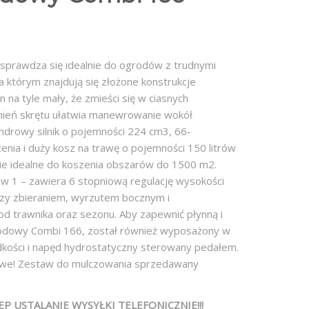
prawdza się idealnie do ogrodów z trudnymi
a którym znajdują się złożone konstrukcje
n na tyle mały, że zmieści się w ciasnych
mień skrętu ułatwia manewrowanie wokół
ndrowy silnik o pojemności 224 cm3, 66-
nia i duży kosz na trawę o pojemności 150 litrów
nie idealne do koszenia obszarów do 1500 m2.
 w 1 – zawiera 6 stopniową regulację wysokości
zy zbieraniem, wyrzutem bocznym i
d trawnika oraz sezonu. Aby zapewnić płynną i
rodowy Combi 166, został również wyposażony w
dkości i napęd hydrostatyczny sterowany pedałem.
towe! Zestaw do mulczowania sprzedawany
P USTALANIE WYSYŁKI TELEFONICZNIE!!!