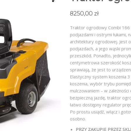
8250,00
zł
Traktor ogrodowy Combi 166 s
podjazdami i ostrymi łukami, n
architektury ogrodowej. Jest o
podjazdach, a jego wąski pro
przeszkód. Ponadto, jednocyli
centymetrowa szerokość kosze
sprawiają, że jest to urządze
Elastyczny system koszenia 3
koszenia, wybór trybu pomięd
mulczowaniem – w zależności o
bezpieczną jazdę, traktor og
łatwo dostępny regulator prę
Po prostu usiądź, włącz i go
osobno.
PRZY ZAKUPIE PRZEZ SKLE