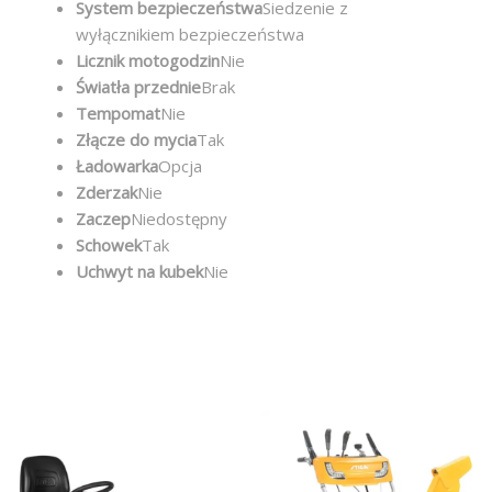
System bezpieczeństwa
Siedzenie z
wyłącznikiem bezpieczeństwa
Licznik motogodzin
Nie
Światła przednie
Brak
Tempomat
Nie
Złącze do mycia
Tak
Ładowarka
Opcja
Zderzak
Nie
Zaczep
Niedostępny
Schowek
Tak
Uchwyt na kubek
Nie