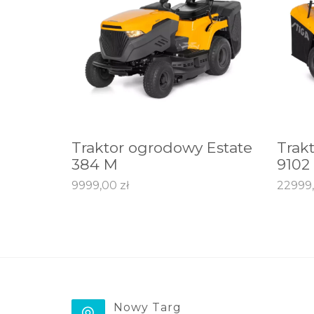
Traktor ogrodowy Estate
Trak
DODAJ DO KOSZYKA
DODA
384 M
9102
9999,00
zł
22999
Nowy Targ