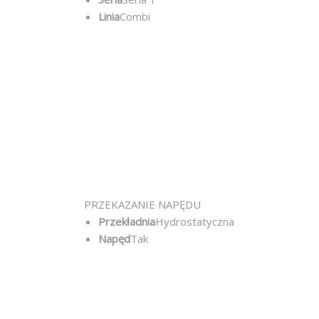
Linia
Combi
PRZEKAZANIE NAPĘDU
Przekładnia
Hydrostatyczna
Napęd
Tak