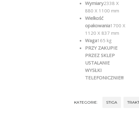
Wymiary
2338 X
880 X 1100 mm
Wielkość
opakowania
1700 X
1120 X 837 mm
Waga
165 kg
PRZY ZAKUPIE
PRZEZ SKLEP
USTALANIE
WYSŁKI
TELEFONICZNIE!!!
KATEGORIE:
STIGA
TRAK