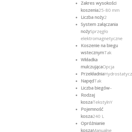
Zakres wysokości
koszenia
25-80 mm
Liczba noży
2
System załączania
noży
Sprzęgło
elektromagnetyczne
Koszenie na biegu
wstecznym
Tak
Wkładka
mulczująca
Opcja
Przekładnia
Hydrostatyc
Napęd
Tak
Liczba biegów
–
Rodzaj
kosza
TekstylnY
Pojemność
kosza
240 L
Opróżnianie
kosza
Manualne