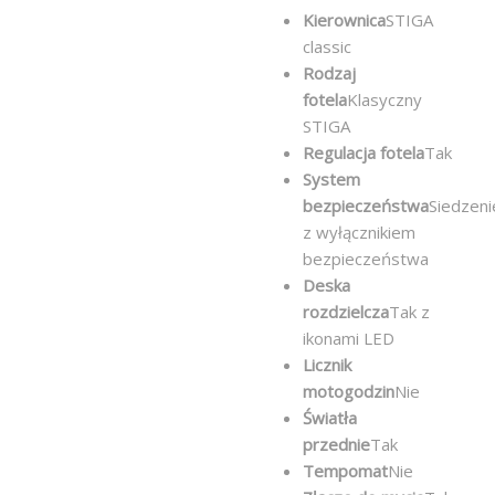
Kierownica
STIGA
classic
Rodzaj
fotela
Klasyczny
STIGA
Regulacja fotela
Tak
System
bezpieczeństwa
Siedzeni
z wyłącznikiem
bezpieczeństwa
Deska
rozdzielcza
Tak z
ikonami LED
Licznik
motogodzin
Nie
Światła
przednie
Tak
Tempomat
Nie