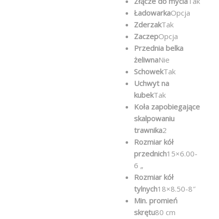
Złącze do mycia
Tak
Ładowarka
Opcja
Zderzak
Tak
Zaczep
Opcja
Przednia belka
żeliwna
Nie
Schowek
Tak
Uchwyt na
kubek
Tak
Koła zapobiegające
skalpowaniu
trawnika
2
Rozmiar kół
przednich
15×6.00-
6 „
Rozmiar kół
tylnych
18×8.50-8″
Min. promień
skrętu
80 cm