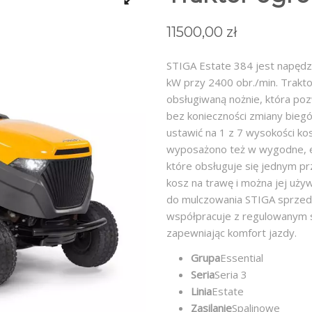
11500,00
zł
STIGA Estate 384 jest napędz
kW przy 2400 obr./min. Trakt
obsługiwaną nożnie, która po
bez konieczności zmiany bieg
ustawić na 1 z 7 wysokości k
wyposażono też w wygodne, e
które obsługuje się jednym pr
kosz na trawę i można jej używ
do mulczowania STIGA sprzed
współpracuje z regulowanym s
zapewniając komfort jazdy.
Grupa
Essential
Seria
Seria 3
Linia
Estate
Zasilanie
Spalinowe