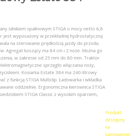
any silnikiem spalinowym STIGA o mocy netto 6,8
or jest wyposażony w przekładnię hydrostatyczną
zwala na sterowanie prędkością jazdy do przodu
ów. Agregat koszący ma 84 cm i 2 noże. Można go
oszenia, w zakresie od 25 mm do 80 mm. Traktor
lektromagnetyczne sprzęgło włączania noży,
zyciskiem. Kosiarka Estate 384 ma 240-litrowy
ać z funkcją STIGA Multiclip. Ładowarka i wkładka
awane oddzielnie. Ergonomiczna kierownica STIGA
iedziskiem STIGA Classic z wysokim oparciem,
Produkt
dostępny
na
zamówienie