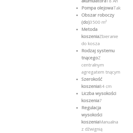
akumulatora
18 Ah
Pompa olejowa
Tak
Obszar roboczy
(do)
3500 m²
Metoda
koszenia
Zbieranie
do kosza
Rodzaj systemu
tnącego
Z
centralnym
agregatem tnącym
Szerokość
koszenia
84 cm
Liczba wysokości
koszenia
7
Regulacja
wysokości
koszenia
Manualna
z dźwignią