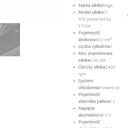
Marka silnika
Stiga
Model silnika
ST
450 powered by
STIGA
Pojemność
skokowa
432 cm³
Liczba cylindrów
1
Moc znamionowa
silnika
6,80 kW
Obroty silnika
2400
rpm
System
chłodzenia
Powietrze
Pojemność
zbiornika paliwa
6 L
Napięcie
akumulatora
12 V
Pojemność