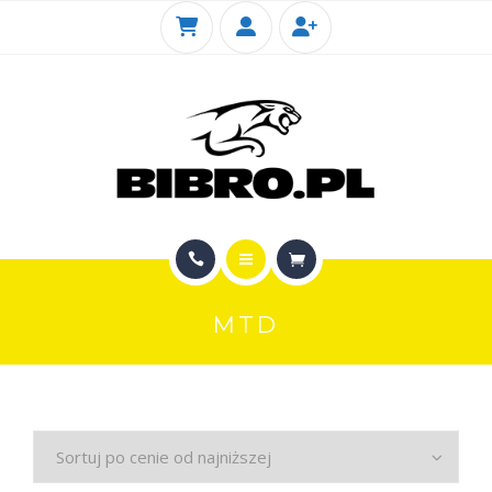
KIOTI
SERWIS
FOTOGALERIA SKLEPU
KONTAKT
STRONA GŁÓWNA
MTD
SKLEP INTERNETOWY
KIOTI
SERWIS