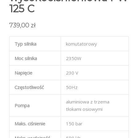
125 C
739,00
zł
Typ silnika
komutatorowy
Moc silnika
2350W
Napięcie
230 V
Częstotliwość
50Hz
aluminiowa z trzema
Pompa
tłokami osiowymi
Maks. ciśnienie
150 bar
Maks. wydajność
500 l/h