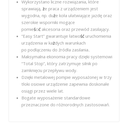
Wykorzystano liczne rozwiązania, które
sprawiają,
ż
e praca z urządzeniem jest
wygodna, np. du
ż
e koła ułatwiające jazdę oraz
szerokie wsporniki mogące
pomie
ś
ci
ć
akcesoria oraz przewód zasilający.
“Easy Start” gwarantuje łatwo
ś
ć
uruchomienia
urządzenia w ka
ż
dych warunkach
po podłączeniu do źródła zasilania..
Maksymalna ekonomia pracy dzięki systemowi
“Total Stop”, który zatrzymuje silnik po
zamknięciu przepływu wody.
Dzięki metalowej pompie wyposażonej w trzy
tłoki osiowe urządzenie zapewnia doskonałe
osiągi przez wiele lat.
Bogate wyposażenie standardowe
przeznaczone do różnorodnych zastosowań.