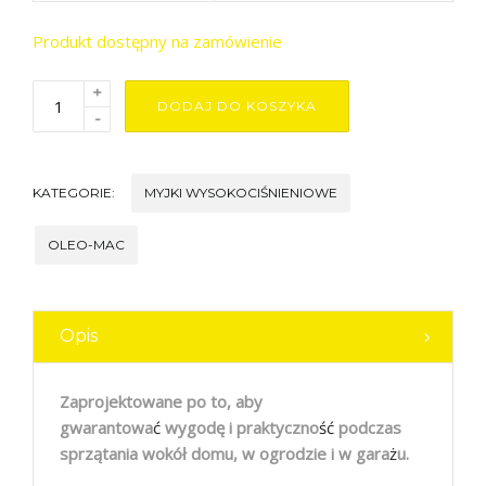
Produkt dostępny na zamówienie
+
DODAJ DO KOSZYKA
-
KATEGORIE:
MYJKI WYSOKOCIŚNIENIOWE
OLEO-MAC
Opis
Zaprojektowane po to, aby
gwarantowa
ć
wygodę i praktyczno
ś
ć
podczas
sprzątania wokół domu, w ogrodzie i w gara
ż
u.