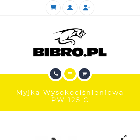
KIOTI
SERWIS
FOTOGALERIA SKLEPU
KONTAKT
STRONA GŁÓWNA
Myjka Wysokociśnieniowa
SKLEP INTERNETOWY
PW 125 C
KIOTI
SERWIS